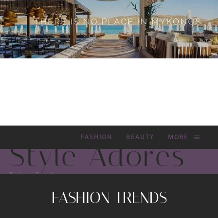
FASHION
BEAUTY
MORE
Style Adorés
Fashion Trends
FASHION TRENDS