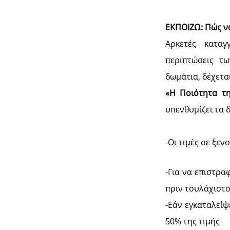
ΕΚΠΟΙΖΩ:
Πώς ν
Αρκετές καταγ
περιπτώσεις τω
δωμάτια, δέχετ
«Η Ποιότητα τη
υπενθυμίζει τα 
-Οι τιμές σε ξε
-Για να επιστρα
πριν τουλάχιστ
-Εάν εγκαταλείψε
50% της τιμής