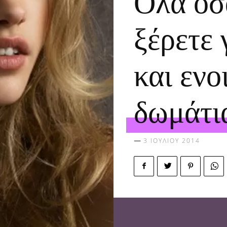
Όλα όσ
ξέρετε 
και ενο
δωμάτι
3 ΙΟΥΛΊΟΥ 2014