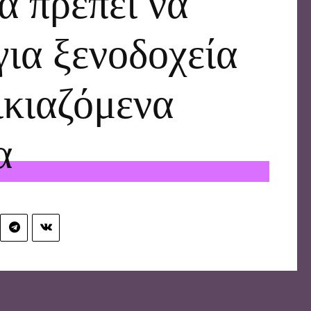
α πρέπει να
για ξενοδοχεία
ικιαζόμενα
α