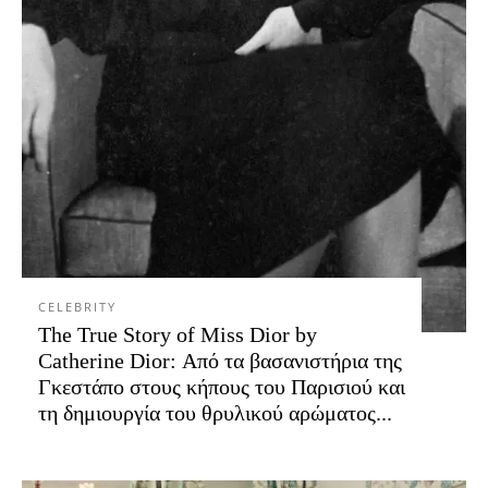
CELEBRITY
The True Story of Miss Dior by
Catherine Dior: Από τα βασανιστήρια της
Γκεστάπο στους κήπους του Παρισιού και
τη δημιουργία του θρυλικού αρώματος...