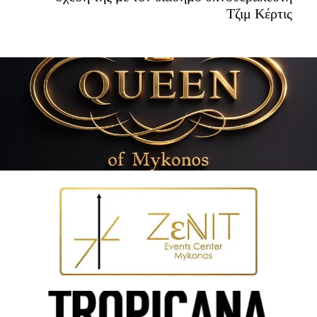
Τζιμ Κέρτις