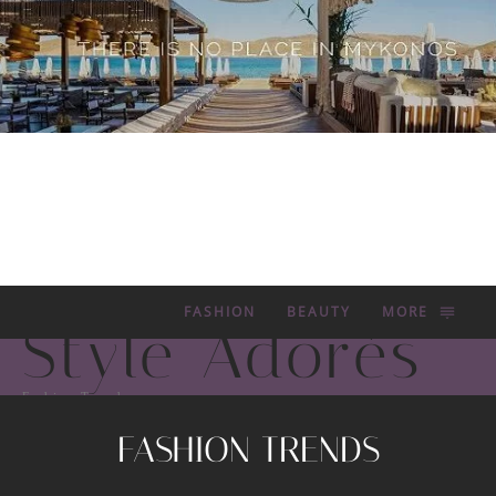
FASHION
BEAUTY
MORE
Style Adorés
Fashion Trends
FASHION TRENDS