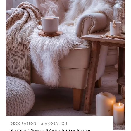
DECORATION - ΔΙΑΚΟΣΜΗΣΗ
Style a Throw Αέρας Αλλαγής και