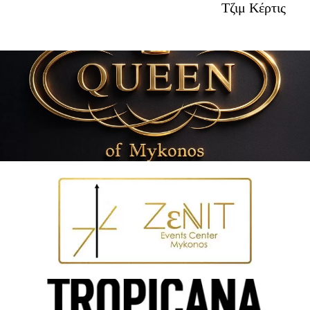
Τζιμ Κέρτις