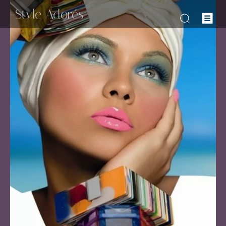
-Style Adorés