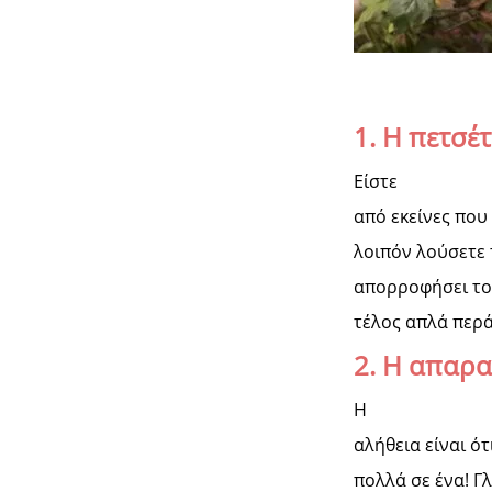
1. H πετσέ
Είστε
από εκείνες που
λοιπόν λούσετε 
απορροφήσει το 
τέλος απλά περάσ
2. Η απαρα
Η
αλήθεια είναι ό
πολλά σε ένα! Γ