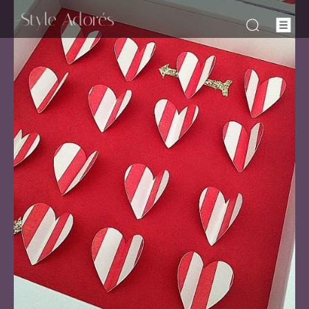
-Style Adorés