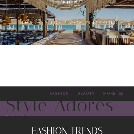
FASHION
BEAUTY
MORE
Style Adorés
Fashion Trends
FASHION TRENDS