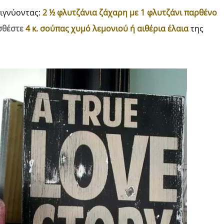
ειγνύοντας:
2 ½ φλυτζάνια ζάχαρη με 1 φλυτζάνι παρθένο
θέστε
4 κ. σούπας χυμό λεμονιού ή αιθέρια έλαια
της