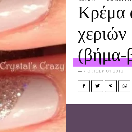
Κρέμα 
χεριών 
(βήμα-
7 ΟΚΤΩΒΡΊΟΥ 2013