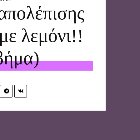
απολέπισης
με λεμόνι!!
βήμα)