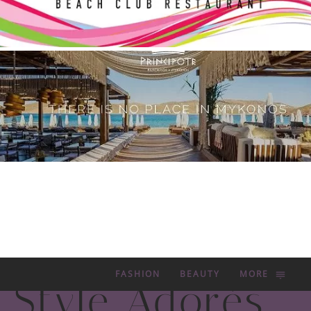
FASHION
BEAUTY
MORE
Style Adorés