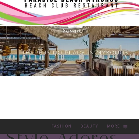
FASHION
BEAUTY
MORE
Style Adorés