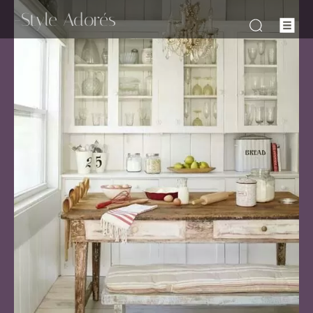
-Style Adorés