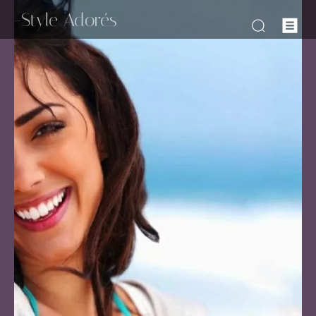
-Style Adorés