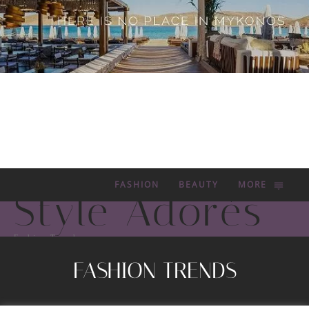
FASHION
BEAUTY
MORE
Style Adorés
Fashion Trends
FASHION TRENDS