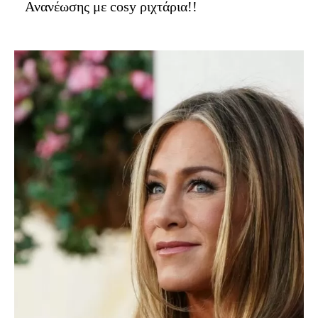
Ανανέωσης με cosy ριχτάρια!!