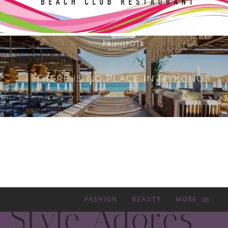
FASHION
BEAUTY
MORE
Style Adorés