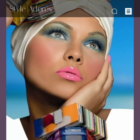
-Style Adorés