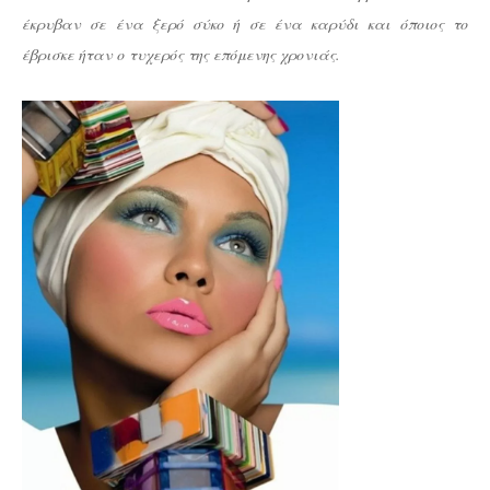
έκρυβαν σε ένα ξερό σύκο ή σε ένα καρύδι και όποιος το
έβρισκε ήταν ο τυχερός της επόμενης χρονιάς.