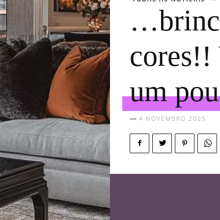
…brinc
cores!!
um pou
4 NOVEMBRO 2025