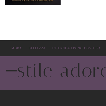
MODA
BELLEZZA
INTERNI & LIVING COSTIERA
-
stile ador
Tendenze di moda