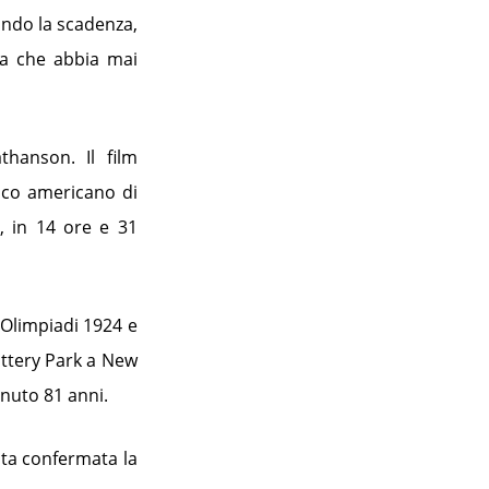
condo la scadenza,
na che abbia mai
thanson. Il film
nico americano di
, in 14 ore e 31
 Olimpiadi 1924 e
attery Park a New
enuto 81 anni.
ata confermata la