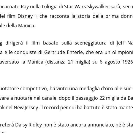
 incarnato Ray nella trilogia di Star Wars Skywalker sarà, se
 del film Disney + che racconta la storia della prima don
le della Manica.
 dirigerà il film basato sulla sceneggiatura di Jeff Na
ta e le conquiste di Gertrude Enterle, che era un olimpio
aversato la Manica (distanza 21 miglia) su 6 agosto 1926
uotatore competitivo, ha vinto una medaglia d'oro alle sue
vare a nuotare nel canale, dopo il passaggio 22 miglia da B
k nel New Jersey. Il record per cui ha battuto è stato mant
rpreterà Daisy Ridley non è stato ancora annunciato, né è st