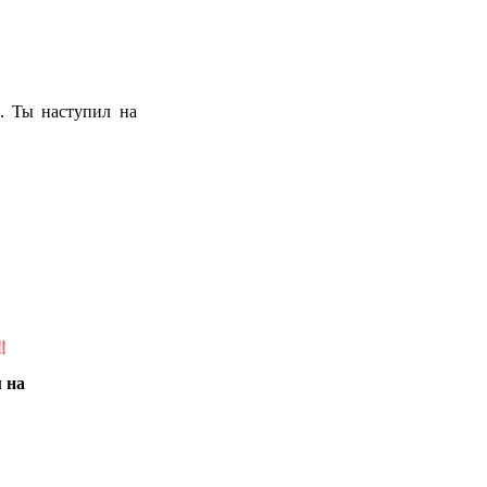
.. Ты наступил на
!
 на