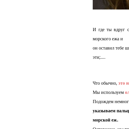
И где ты вдруг с
морского ежа и
он оставил тебе ш
эти;….
Что обычно,
это 
Мы используем
ол
Подождем немног
указываем пальц
морской еж.
Осторожно, мы тя