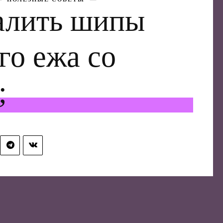
алить шипы
го ежа со
;