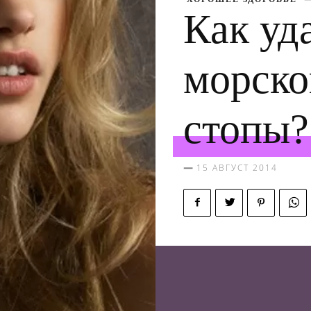
Как уд
морско
стопы?
15 АВГУСТ 2014