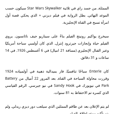
الممثلة, من جسد راي في ثلاثية Star Wars Skywalker سيكون, حسب
الموعد النهائي, بطل الرواية في فيلم ديزني + الذي يحكي قصة أول
امرأة تسبح في القناة الإنجليزية.
سيخرج يواكيم رونينج الفيلم بناءً على سيناريو جيف ناثانسون. يروي
الفيلم حياة وإنجازات جيرترود إنترل, الذي كان أولمبي سباحة أمريكيًا
وعبر القنال الإنجليزي (مسافة 21 اميال) في 6 أغسطس 1926, في 14
ساعات و 31 دقائق.
كان Enterle سباحًا تنافسيًا, فاز بميدالية ذهبية في أولمبياده 1924
وقررت محاولة السباحة في القناة, بعد المرور 22 أميال من Battery
Park في نيويورك في Sandy Hook في نيو جيرسي. الرقم القياسي
الذي كسره تم الاحتفاظ به 81 سنوات.
لم يتم الإعلان بعد عن طاقم الممثلين الذي سيلعب دور ديزي ريدلي, ولم
يتم تأكيد موعد إطلاق الفيلم.